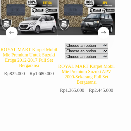
ROYAL MART Karpet Mobil
Mie Premium Untuk Suzuki
Ertiga 2012-2017 Full Set
Bergaransi
ROYAL MART Karpet Mobil
ROYAL 
Mie Premium Suzuki APV
Mie P
Rp
825.000
–
Rp
1.680.000
2009-Sekarang Full Set
2016
Bergaransi
Rp
1.365.000
–
Rp
2.445.000
Rp
82